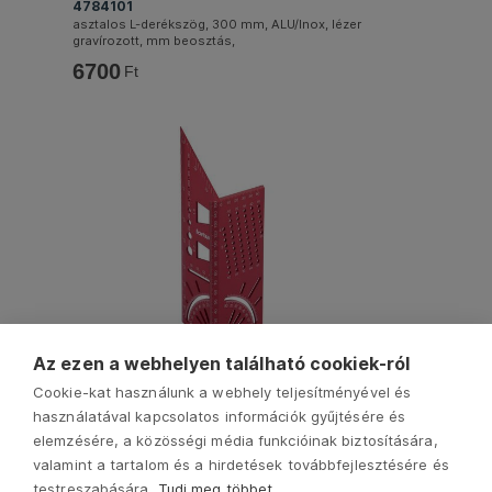
4784101
asztalos L-derékszög, 300 mm, ALU/Inox, lézer
gravírozott, mm beosztás,
6700
Ft
Az ezen a webhelyen található cookiek-ról
4784104
Cookie-kat használunk a webhely teljesítményével és
asztalos T-derékszög, 215 mm, ALU, lézer gravírozott,
mm beosztás,
használatával kapcsolatos információk gyűjtésére és
3820
Ft
elemzésére, a közösségi média funkcióinak biztosítására,
valamint a tartalom és a hirdetések továbbfejlesztésére és
testreszabására.
Tudj meg többet