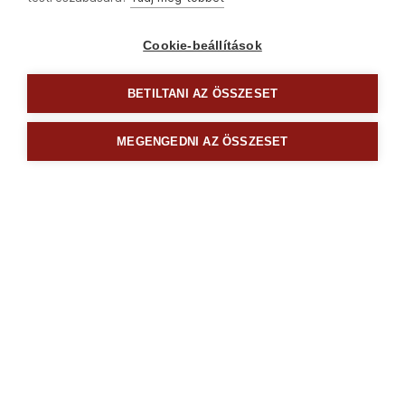
Cookie-beállítások
BETILTANI AZ ÖSSZESET
MEGENGEDNI AZ ÖSSZESET
4784110
asztalos T-vonalzó és szögmérő, 350×190 mm, ALU,
lézer gravírozott, mm beosztás
8590
Ft