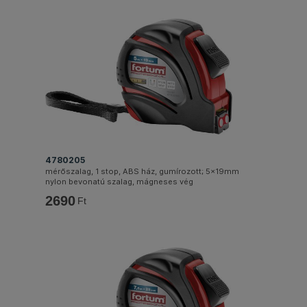
4780205
mérőszalag, 1 stop, ABS ház, gumírozott; 5×19mm
nylon bevonatú szalag, mágneses vég
2690
Ft