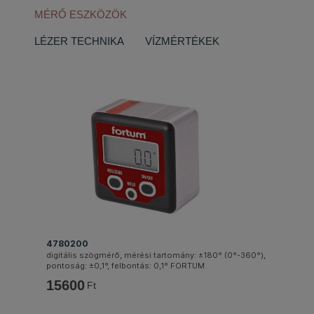
MÉRŐ ESZKÖZÖK
LÉZER TECHNIKA
VÍZMÉRTÉKEK
4780200
digitális szögmérő, mérési tartomány: ±180° (0°-360°),
pontoság: ±0,1°, felbontás: 0,1° FORTUM
15600
Ft