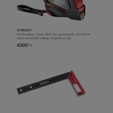
4780207
mérőszalag, 1 stop, ABS ház, gumírozott; 7,5×25mm
nylon bevonatú szalag, mágneses vég
4300
Ft