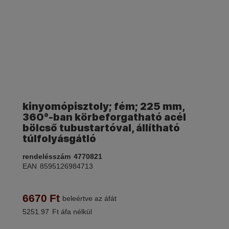
kinyomópisztoly; fém; 225 mm,
360°-ban körbeforgatható acél
bölcső tubustartóval, állítható
túlfolyásgátló
rendelésszám
4770821
EAN
8595126984713
6670
Ft
beleértve az áfát
5251.97
Ft áfa nélkül