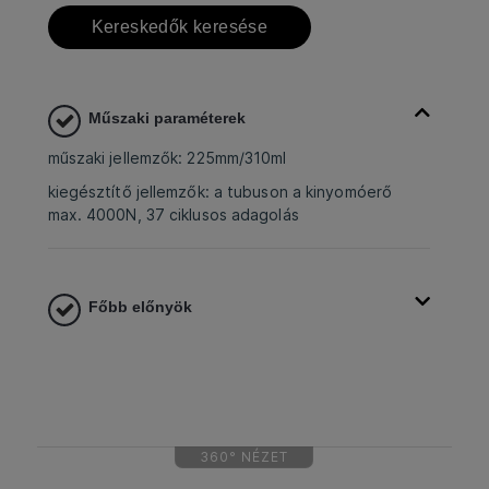
Kereskedők keresése
Műszaki paraméterek
műszaki jellemzők: 225mm/310ml
kiegésztítő jellemzők: a tubuson a kinyomóerő
max. 4000N, 37 ciklusos adagolás
Főbb előnyök
360° NÉZET