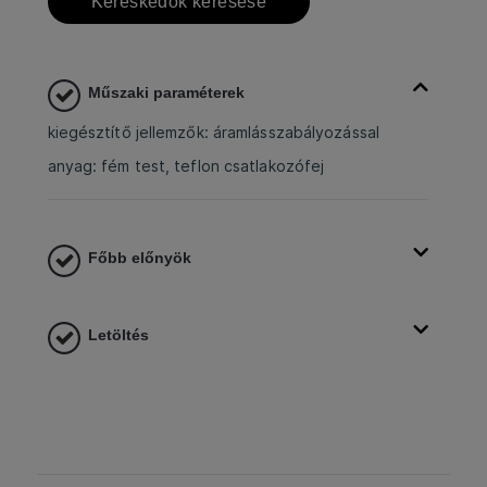
Kereskedők keresése
Műszaki paraméterek
kiegésztítő jellemzők: áramlásszabályozással
anyag: fém test, teflon csatlakozófej
Főbb előnyök
Letöltés