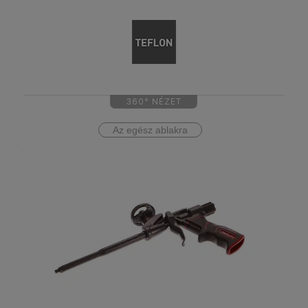
360° NÉZET
Az egész ablakra