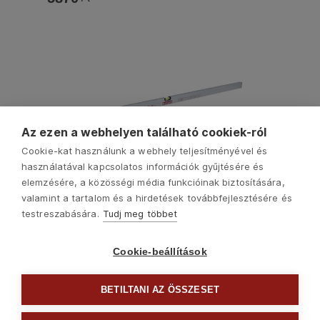
Az ezen a webhelyen található cookiek-ról
Cookie-kat használunk a webhely teljesítményével és
használatával kapcsolatos információk gyűjtésére és
elemzésére, a közösségi média funkcióinak biztosítására,
4783584
valamint a tartalom és a hirdetések továbbfejlesztésére és
vízmérték 0,5mm/m pontos ( alu.), elektronikusan
testreszabására.
Tudj meg többet
kalibrált libella FORTUM; 1500mm
6630
Ft
Cookie-beállítások
BETILTANI AZ ÖSSZESET