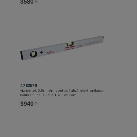
3580
Ft
4783576
vízmérték 0,5mm/m pontos ( alu.), elektronikusan
kalibrált libella FORTUM; 600mm
3940
Ft