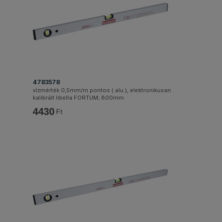
4783578
vízmérték 0,5mm/m pontos ( alu.), elektronikusan
kalibrált libella FORTUM; 800mm
4430
Ft