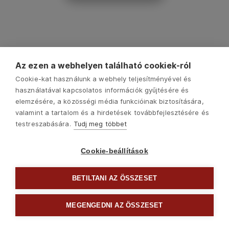
Az ezen a webhelyen található cookiek-ról
Cookie-kat használunk a webhely teljesítményével és
használatával kapcsolatos információk gyűjtésére és
elemzésére, a közösségi média funkcióinak biztosítására,
valamint a tartalom és a hirdetések továbbfejlesztésére és
testreszabására.
Tudj meg többet
Cookie-beállítások
Copyright © 2022 Madal Bal Kft. •
Kezdőlap
•
Sütik
•
Kapcsolat
BETILTANI AZ ÖSSZESET
MEGENGEDNI AZ ÖSSZESET