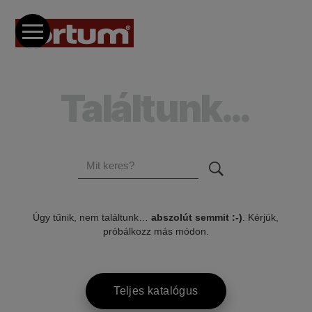
Találtunk…
01.
Úgy tűnik, nem találtunk…
abszolút semmit :-)
. Kérjük,
próbálkozz más módon.
Teljes katalógus