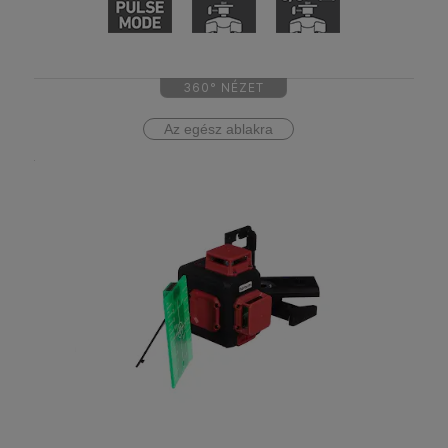
360° NÉZET
Az egész ablakra