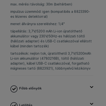
max. mérési távolság: 30m (beltérben)
impulzus üzemmód: igen (kompatibilis a 8823390-
es lézeres detektorral)
menet állványra szereléshez: 1/4"
tápellátás: 3,7V/5200 mAh Li-ion újratölthető
akkumulátor vagy 230V/50Hz-es hálózati töltő
(hálózati adapter) és USB-C csatlakozóval ellátott
kábel (minden tartozék)
tartozékok: nejlon tok, újratölthető 3,7V/5200mAh
Li-ion akkumulátor (4780216B), töltő (hálózati
adapter), kábel USB-C csatlakozóval, forgatható
mágneses tartó (8823921), többnyelvű kézikönyv
Főbb előnyök
Letöltés