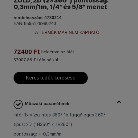
ZÖLD, 2D (2×360°) pontosság:
0,3mm/1m, 1/4" és 5/8" menet
rendelésszám
4780214
EAN
8595126990240
A TERMÉK MÁR NEM KAPHATÓ
72400
Ft
beleértve az áfát
57007.88
Ft áfa nélkül
Kereskedők keresése
Műszaki paraméterek
infó: 1x vízszintes 360° 1x függőleges 360°
típus: 2D (1H360° x 1V360°)
pontosság: +-0,3mm/m