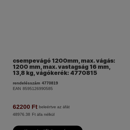
csempevágó 1200mm, max. vágás:
1200 mm, max. vastagság 16 mm,
13,8 kg, vágókerék: 4770815
rendelésszám
4770819
EAN
8595126990585
62200
Ft
beleértve az áfát
48976.38
Ft áfa nélkül