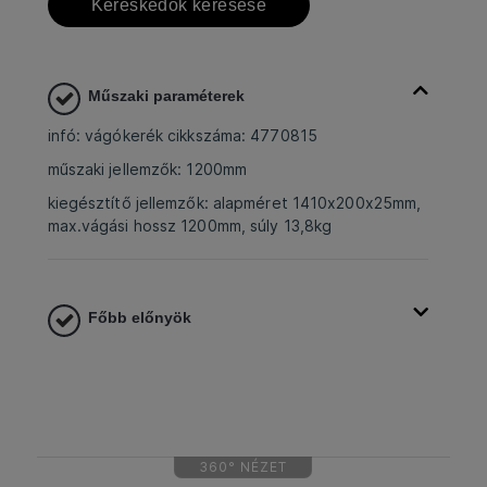
Kereskedők keresése
Műszaki paraméterek
infó: vágókerék cikkszáma: 4770815
műszaki jellemzők: 1200mm
kiegésztítő jellemzők: alapméret 1410x200x25mm,
max.vágási hossz 1200mm, súly 13,8kg
Főbb előnyök
360° NÉZET