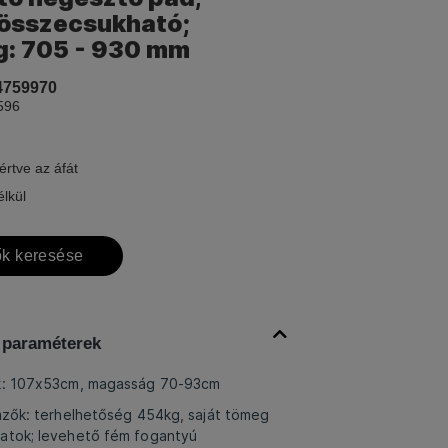
, összecsukható;
: 705 - 930 mm
4759970
596
értve az áfát
élkül
k keresése
 paraméterek
ők: 107x53cm, magasság 70-93cm
emzők: terhelhetőség 454kg, saját tömeg
atok; levehető fém fogantyú