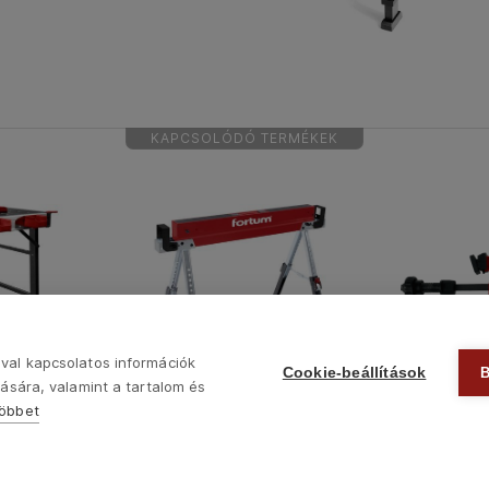
KAPCSOLÓDÓ TERMÉKEK
val kapcsolatos információk
Cookie-beállítások
ására, valamint a tartalom és
többet
4759991
4759999
függőleges 
d, állítható,
asztalosbak, fűrészbak állítható,
gyorsszorí
sság: 735 -
összecsukható; 615 - 820 mm,
munkapadho
max. terhelés: 590 kg, saját