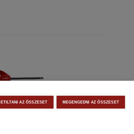
BETILTANI AZ ÖSSZESET
MEGENGEDNI AZ ÖSSZESET
asztalos
tó a 4759990
z, 0-250 mm