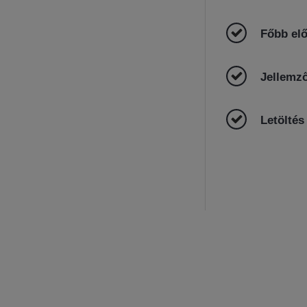
Főbb el
Jellemz
Letöltés