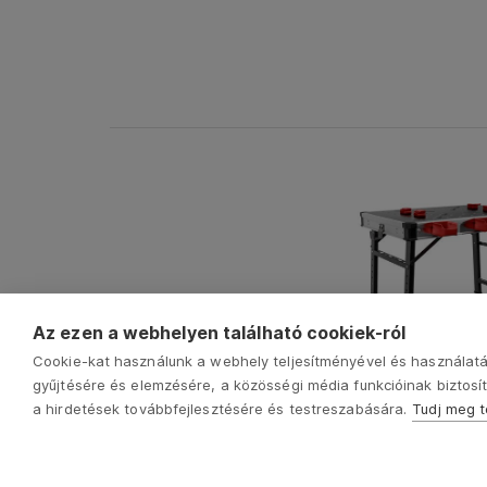
Az ezen a webhelyen található cookiek-ról
Cookie-kat használunk a webhely teljesítményével és használatá
gyűjtésére és elemzésére, a közösségi média funkcióinak biztosít
a hirdetések továbbfejlesztésére és testreszabására.
Tudj meg 
4759990
multifunkciós munkapa
összecsukható; maga
885 mm