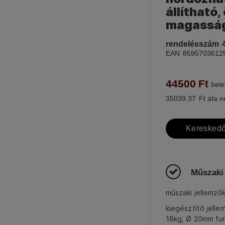
állítható
magasság
rendelésszám
EAN
8595703612
44500
Ft
bele
35039.37
Ft áfa n
Kereskedő
Műszaki
műszaki jellemz
kiegésztítő jell
18kg, Ø 20mm fur