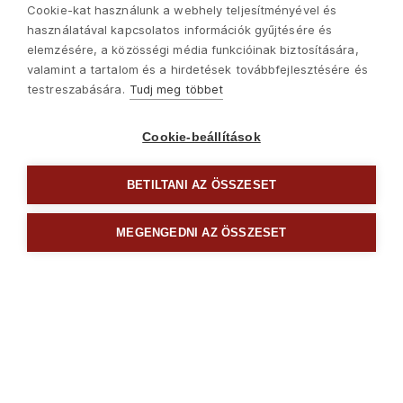
Cookie-kat használunk a webhely teljesítményével és
használatával kapcsolatos információk gyűjtésére és
elemzésére, a közösségi média funkcióinak biztosítására,
valamint a tartalom és a hirdetések továbbfejlesztésére és
testreszabására.
Tudj meg többet
Cookie-beállítások
BETILTANI AZ ÖSSZESET
Következő
MEGENGEDNI AZ ÖSSZESET

Csavarhúzók és bitek
Copyright © 2022 Madal Bal Kft. •
Kezdőlap
•
Sütik
•
Kapcsolat