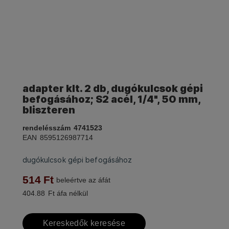
adapter klt. 2 db, dugókulcsok gépi
befogásához; S2 acél, 1/4", 50 mm,
bliszteren
rendelésszám
4741523
EAN
8595126987714
dugókulcsok gépi befogásához
514
Ft
beleértve az áfát
404.88
Ft áfa nélkül
Kereskedők keresése