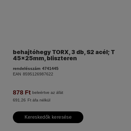
behajtóhegy TORX, 3 db, S2 acél; T
45×25mm, bliszteren
rendelésszám
4741445
EAN
8595126987622
878
Ft
beleértve az áfát
691.26
Ft áfa nélkül
Kereskedők keresése