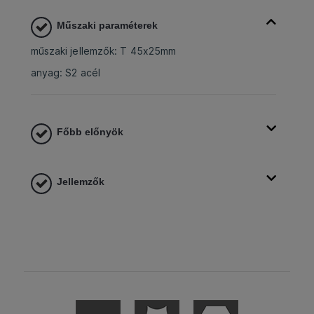
Műszaki paraméterek
műszaki jellemzők: T 45x25mm
anyag: S2 acél
Főbb előnyök
Jellemzők