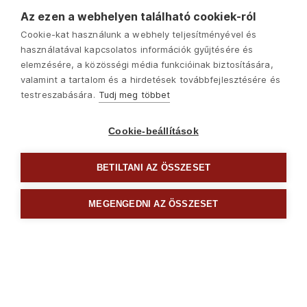
Az ezen a webhelyen található cookiek-ról
Cookie-kat használunk a webhely teljesítményével és
használatával kapcsolatos információk gyűjtésére és
elemzésére, a közösségi média funkcióinak biztosítására,
valamint a tartalom és a hirdetések továbbfejlesztésére és
testreszabására.
Tudj meg többet
Cookie-beállítások
BETILTANI AZ ÖSSZESET
Következő
MEGENGEDNI AZ ÖSSZESET

Csavarhúzók és bitek