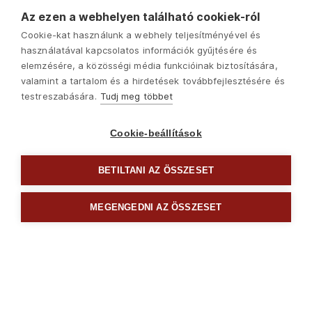
Az ezen a webhelyen található cookiek-ról
Cookie-kat használunk a webhely teljesítményével és
használatával kapcsolatos információk gyűjtésére és
elemzésére, a közösségi média funkcióinak biztosítására,
valamint a tartalom és a hirdetések továbbfejlesztésére és
testreszabására.
Tudj meg többet
Cookie-beállítások
BETILTANI AZ ÖSSZESET
Következő
MEGENGEDNI AZ ÖSSZESET

Csavarhúzók és bitek