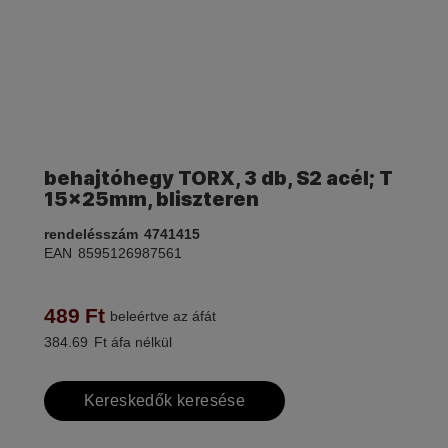
behajtóhegy TORX, 3 db, S2 acél; T
15×25mm, bliszteren
rendelésszám
4741415
EAN
8595126987561
489
Ft
beleértve az áfát
384.69
Ft áfa nélkül
Kereskedők keresése