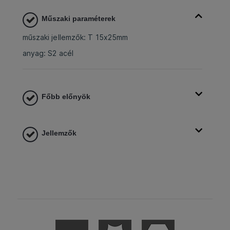
Műszaki paraméterek
műszaki jellemzők: T 15x25mm
anyag: S2 acél
Főbb előnyök
Jellemzők