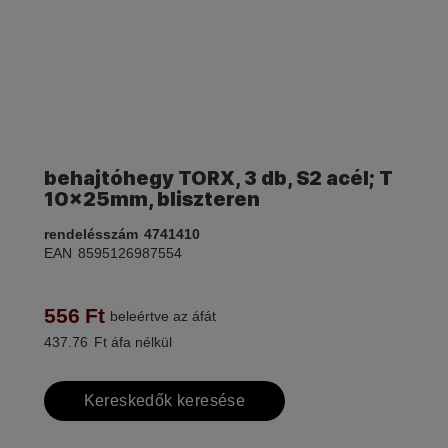
behajtóhegy TORX, 3 db, S2 acél; T
10×25mm, bliszteren
rendelésszám
4741410
EAN
8595126987554
556
Ft
beleértve az áfát
437.76
Ft áfa nélkül
Kereskedők keresése