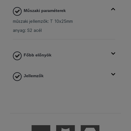
Műszaki paraméterek
műszaki jellemzők: T 10x25mm
anyag: S2 acél
Főbb előnyök
Jellemzők