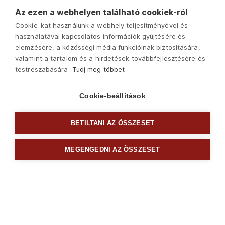
Az ezen a webhelyen található cookiek-ról
Cookie-kat használunk a webhely teljesítményével és
használatával kapcsolatos információk gyűjtésére és
elemzésére, a közösségi média funkcióinak biztosítására,
valamint a tartalom és a hirdetések továbbfejlesztésére és
testreszabására.
Tudj meg többet
Cookie-beállítások
BETILTANI AZ ÖSSZESET
Következő
MEGENGEDNI AZ ÖSSZESET

Csavarhúzók és bitek