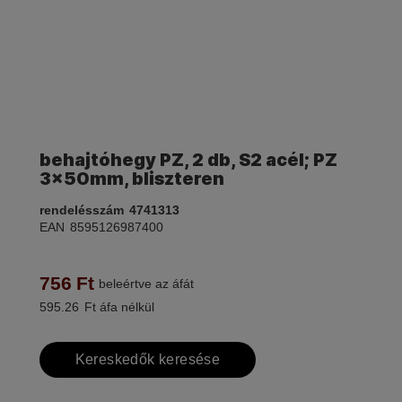
behajtóhegy PZ, 2 db, S2 acél; PZ
3×50mm, bliszteren
rendelésszám
4741313
EAN
8595126987400
756
Ft
beleértve az áfát
595.26
Ft áfa nélkül
Kereskedők keresése