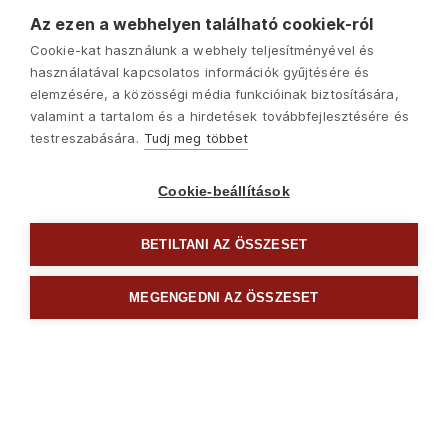
Az ezen a webhelyen található cookiek-ról
Cookie-kat használunk a webhely teljesítményével és
használatával kapcsolatos információk gyűjtésére és
elemzésére, a közösségi média funkcióinak biztosítására,
valamint a tartalom és a hirdetések továbbfejlesztésére és
testreszabására.
Tudj meg többet
Cookie-beállítások
BETILTANI AZ ÖSSZESET
Következő
MEGENGEDNI AZ ÖSSZESET

Csavarhúzók és bitek