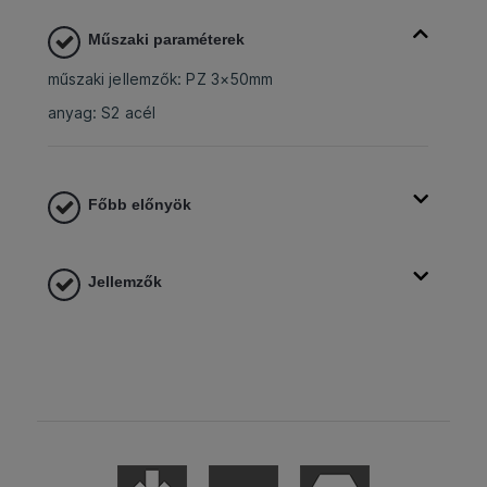
Műszaki paraméterek
műszaki jellemzők: PZ 3×50mm
anyag: S2 acél
Főbb előnyök
Jellemzők