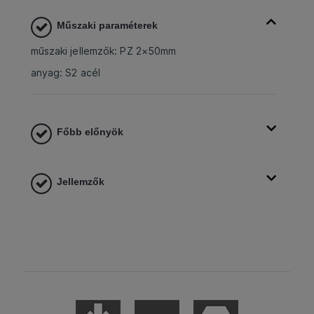
Műszaki paraméterek
műszaki jellemzők: PZ 2×50mm
anyag: S2 acél
Főbb előnyök
Jellemzők