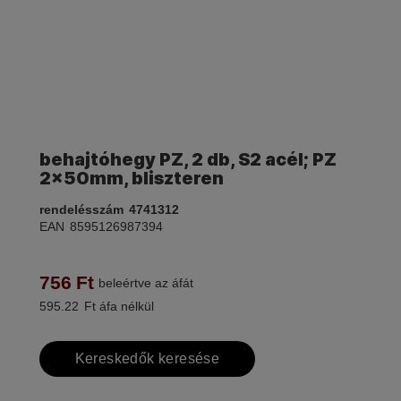
behajtóhegy PZ, 2 db, S2 acél; PZ
2×50mm, bliszteren
rendelésszám
4741312
EAN
8595126987394
756
Ft
beleértve az áfát
595.22
Ft áfa nélkül
Kereskedők keresése