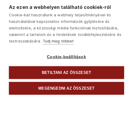
Az ezen a webhelyen található cookiek-ról
Cookie-kat használunk a webhely teljesítményével és
használatával kapcsolatos információk gyűjtésére és
elemzésére, a közösségi média funkcióinak biztosítására,
valamint a tartalom és a hirdetések továbbfejlesztésére és
testreszabására.
Tudj meg többet
Cookie-beállítások
BETILTANI AZ ÖSSZESET
Következő
MEGENGEDNI AZ ÖSSZESET

Csavarhúzók és bitek