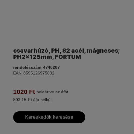
csavarhúzó, PH, S2 acél, mágneses;
PH2×125mm, FORTUM
rendelésszám
4740207
EAN
8595126975032
1020
Ft
beleértve az áfát
803.15
Ft áfa nélkül
Kereskedők keresése