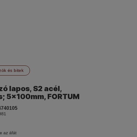
ók és bitek
ó lapos, S2 acél,
s; 5×100mm, FORTUM
4740105
981
e az áfát