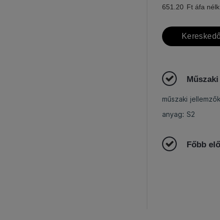
651.20
Ft áfa nélk
Kereskedő
Műszaki
műszaki jellemző
anyag: S2
Főbb el