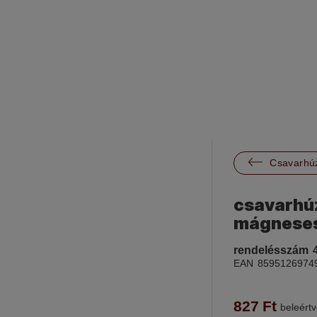

Csavarhúz
csavarhúz
mágnese
rendelésszám
EAN
8595126974
827
Ft
beleértv