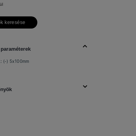
ül
k keresése
 paraméterek
k: (-) 5x100mm
őnyök