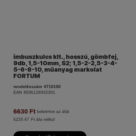
imbuszkulcs klt., hosszú, gömbfej,
9db, 1,5-10mm, S2; 1,5-2-2,5-3-4-
5-6-8-10, műanyag markolat
FORTUM
rendelésszám
4710100
EAN
8595126932301
6630
Ft
beleértve az áfát
5220.47
Ft áfa nélkül