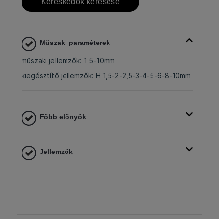
Kereskedők keresése
Műszaki paraméterek
műszaki jellemzők: 1,5-10mm
kiegésztítő jellemzők: H 1,5-2-2,5-3-4-5-6-8-10mm
Főbb előnyök
Jellemzők