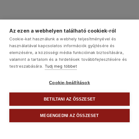
Az ezen a webhelyen található cookiek-ról
KAPCSOLÓDÓ TERMÉKEK
Cookie-kat használunk a webhely teljesítményével és
használatával kapcsolatos információk gyűjtésére és
elemzésére, a közösségi média funkcióinak biztosítására,
valamint a tartalom és a hirdetések továbbfejlesztésére és
testreszabására.
Tudj meg többet
Cookie-beállítások
BETILTANI AZ ÖSSZESET
MEGENGEDNI AZ ÖSSZESET

Csavarhúzók és bitek