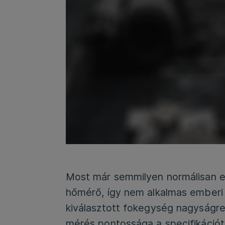
Most már semmilyen normálisan el
hőmérő, így nem alkalmas emberi
kiválasztott fokegység nagyságren
mérés pontossága a specifikációtó