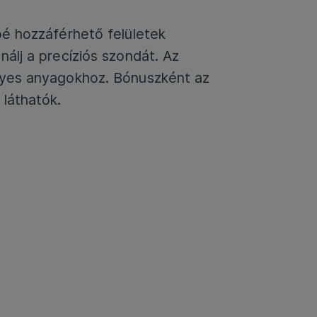
bé hozzáférhető felületek
álj a precíziós szondát. Az
gyes anyagokhoz. Bónuszként az
láthatók.