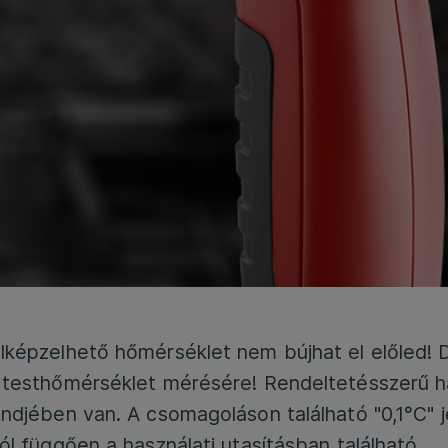
képzelhető hőmérséklet nem bújhat el előled! 
 testhőmérséklet mérésére! Rendeltetésszerű h
djében van. A csomagoláson található "0,1°C" je
l függően a használati utasításban található.