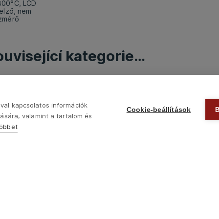
800°C, LCD
jelző, nem
ázmérő
uvisející kategorie…

Lézer technika
val kapcsolatos információk
Cookie-beállítások
ására, valamint a tartalom és
többet
Zpět na články