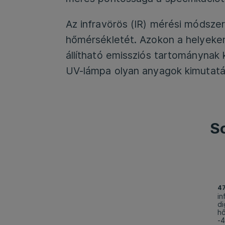
Az infravörös (IR) mérési módsze
hőmérsékletét. Azokon a helyeken,
állítható emissziós tartományna
UV-lámpa olyan anyagok kimutatás
S
4
in
di
h
-