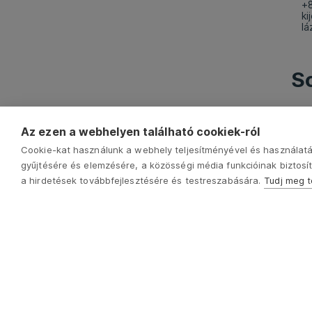
+
ki
l
So
Az ezen a webhelyen található cookiek-ról
Cookie-kat használunk a webhely teljesítményével és használatá
gyűjtésére és elemzésére, a közösségi média funkcióinak biztosít
a hirdetések továbbfejlesztésére és testreszabására.
Tudj meg 