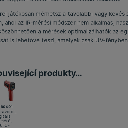
rrel játékosan mérhetsz a távolabbi vagy kevés
 ahol az IR-mérési módszer nem alkalmas, haszn
k köszönhetően a mérések optimalizálhatók az e
át is lehetővé teszi, amelyek csak UV-fényben 
ouvisející produkty…
780401
fravörös,
gitális
őmérő,
40°C~